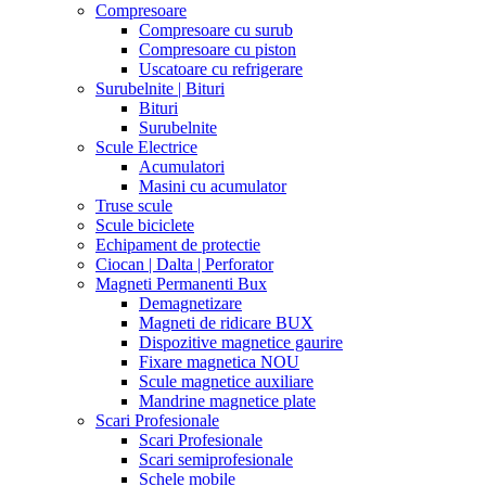
Compresoare
Compresoare cu surub
Compresoare cu piston
Uscatoare cu refrigerare
Surubelnite | Bituri
Bituri
Surubelnite
Scule Electrice
Acumulatori
Masini cu acumulator
Truse scule
Scule biciclete
Echipament de protectie
Ciocan | Dalta | Perforator
Magneti Permanenti Bux
Demagnetizare
Magneti de ridicare BUX
Dispozitive magnetice gaurire
Fixare magnetica NOU
Scule magnetice auxiliare
Mandrine magnetice plate
Scari Profesionale
Scari Profesionale
Scari semiprofesionale
Schele mobile