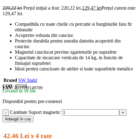
220,22
lei
Prețul inițial a fost: 220,22 lei.
129,47
lei
Prețul curent este:
129,47 lei.
Compatibila cu toate cheile cu percutie si burghiurile fara fir
obisnuite
Acoperire robusta din cauciuc
Protectie durabila pentru unealta datorita acoperirii din
cauciuc
Magnetul cauciucat previne zgarieturile pe suprafete
Capacitate de incarcare verticala de 14 kg, in functie de
finisajul suprafetei
Ideal pentru carucioare de atelier si toate suprafetele metalice
Brand
SW Stahl
COD:
07550L
EAN:
4033592149709
Livrabil în 10 zile
Disponibil pentru pre-comenzi
Cantitate Suport magnetic
Adaugă în coș
42.46 Lei x 4 rate