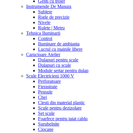
Genti cu troler
Instrumende De Masura
Sublere
Rigle de precizie
Nivele
Rulete | Metru
Tehnica Iluminarii
Control
Iluminare de ambianta
Lucrul cu mainile libere
Carucioare Atelier
Dulapuri pentru scule
Dulapuri cu scule
Module sertar pentru dulap
Scule Electricieni 1000 V
Perforatoare
Fierastraie
Pensule
Chei
Clesti din material plastic
Scule pentru dezizolare
Set scule
Foarfece pentru taiat cablu
Surubelnite
Ciocane