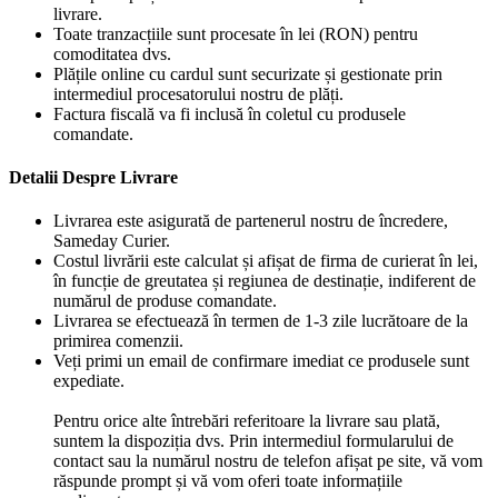
livrare.
Toate tranzacțiile sunt procesate în lei (RON) pentru
comoditatea dvs.
Plățile online cu cardul sunt securizate și gestionate prin
intermediul procesatorului nostru de plăți.
Factura fiscală va fi inclusă în coletul cu produsele
comandate.
Detalii Despre Livrare
Livrarea este asigurată de partenerul nostru de încredere,
Sameday Curier.
Costul livrării este calculat și afișat de firma de curierat în lei,
în funcție de greutatea și regiunea de destinație, indiferent de
numărul de produse comandate.
Livrarea se efectuează în termen de 1-3 zile lucrătoare de la
primirea comenzii.
Veți primi un email de confirmare imediat ce produsele sunt
expediate.
Pentru orice alte întrebări referitoare la livrare sau plată,
suntem la dispoziția dvs. Prin intermediul formularului de
contact sau la numărul nostru de telefon afișat pe site, vă vom
răspunde prompt și vă vom oferi toate informațiile