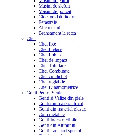
Masini de gaurit
Masini de slefuit
Masini de polizat
Ciocane daltuitoare
Ferastraie
Alte masini
Bransament la retea
Chei
Chei fixe
Chei Inelare
Chei Imbus
Chei de impact
Chei Tubulare
Chei Combinate
Chei cu clichet
Chei reglabile
Chei Dinamometrice
Genti Pentru Scule
Genti si Valize din piele
Genti din material textil
Genti din material plastic
Cutii metalice
Genti Indestructibile
Genti din Aluminiu
Genti transport special