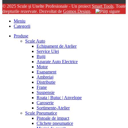
© 2025 Scule și Unelte Profesionale - Un proiect
Smart Tools
. Toate
drepturile rezervate. Dezvoltat de
Gomos Design
.
Meniu
Categorii
Produse
Scule Auto
Echipament de Atelier
Service Ulei
Bujii
Aparate Auto Electrice
Motor
Esapament
Ambreiaj
Distributie
Frane
Suspensie
Roata | Butuc | Anvelope
Caroserie
Sortimente-Atelier
Scule Pneumatice
Pistoale de impact
Clichete pneumatice