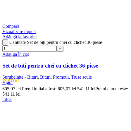
Compară
Vizualizare rapidă
Adăugă la favorite
Cantitate Set de biți pentru chei cu clichet 36 piese
Adaugă în coș
Set de biți pentru chei cu clichet 36 piese
Surubelnite - Bituri
,
Bituri
,
Promotii
,
Truse scule
IN STOC
Vigor
605,07
lei
Prețul inițial a fost: 605,07 lei.
541,11
lei
Prețul curent este:
541,11 lei.
-58%