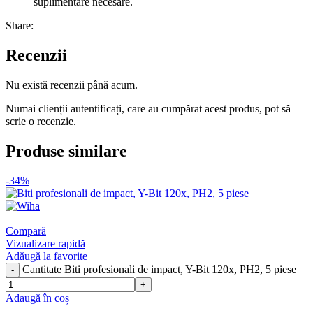
suplimentare necesare.
Share:
Recenzii
Nu există recenzii până acum.
Numai clienții autentificați, care au cumpărat acest produs, pot să
scrie o recenzie.
Produse similare
-34%
Compară
Vizualizare rapidă
Adăugă la favorite
Cantitate Biti profesionali de impact, Y-Bit 120x, PH2, 5 piese
Adaugă în coș