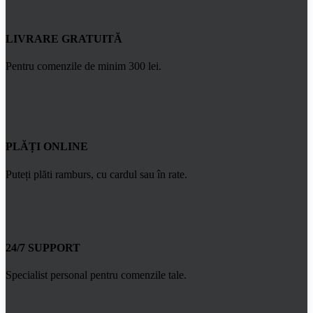
LIVRARE GRATUITĂ
Pentru comenzile de minim 300 lei.
PLĂȚI ONLINE
Puteți plăti ramburs, cu cardul sau în rate.
24/7 SUPPORT
Specialist personal pentru comenzile tale.