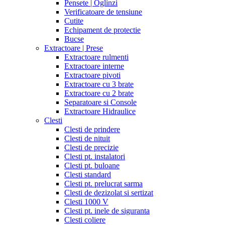
Pensete | Oglinzi
Verificatoare de tensiune
Cutite
Echipament de protectie
Bucse
Extractoare | Prese
Extractoare rulmenti
Extractoare interne
Extractoare pivoti
Extractoare cu 3 brate
Extractoare cu 2 brate
Separatoare si Console
Extractoare Hidraulice
Clesti
Clesti de prindere
Clesti de nituit
Clesti de precizie
Clesti pt. instalatori
Clesti pt. buloane
Clesti standard
Clesti pt. prelucrat sarma
Clesti de dezizolat si sertizat
Clesti 1000 V
Clesti pt. inele de siguranta
Clesti coliere