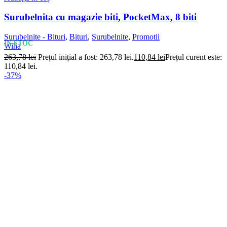
Surubelnita cu magazie biti, PocketMax, 8 biti
Surubelnite - Bituri
,
Bituri
,
Surubelnite
,
Promotii
IN STOC
Wiha
263,78
lei
Prețul inițial a fost: 263,78 lei.
110,84
lei
Prețul curent este:
110,84 lei.
-37%