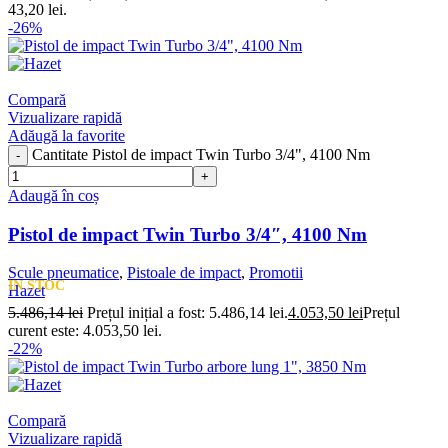
43,20 lei.
-26%
Compară
Vizualizare rapidă
Adăugă la favorite
Cantitate Pistol de impact Twin Turbo 3/4", 4100 Nm
Adaugă în coș
Pistol de impact Twin Turbo 3/4″, 4100 Nm
Scule pneumatice
,
Pistoale de impact
,
Promotii
IN STOC
Hazet
5.486,14
lei
Prețul inițial a fost: 5.486,14 lei.
4.053,50
lei
Prețul
curent este: 4.053,50 lei.
-22%
Compară
Vizualizare rapidă