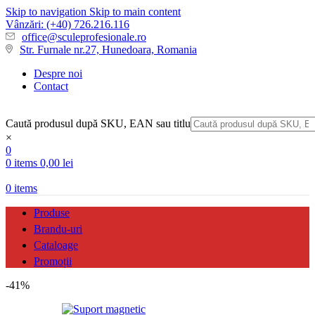
Skip to navigation
Skip to main content
Vânzări: (+40) 726.216.116
office@sculeprofesionale.ro
Str. Furnale nr.27, Hunedoara, Romania
Despre noi
Contact
Caută produsul după SKU, EAN sau titlu
×
0
0
items
0,00
lei
0
items
Produse
Brandu-uri
Cataloage
Promoții
-41%