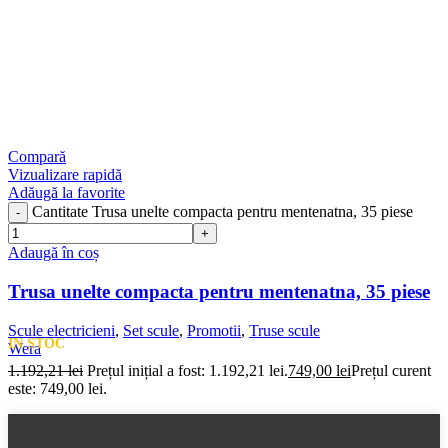
Compară
Vizualizare rapidă
Adăugă la favorite
Cantitate Trusa unelte compacta pentru mentenatna, 35 piese
Adaugă în coș
Trusa unelte compacta pentru mentenatna, 35 piese
Scule electricieni
,
Set scule
,
Promotii
,
Truse scule
IN STOC
Wera
1.192,21
lei
Prețul inițial a fost: 1.192,21 lei.
749,00
lei
Prețul curent
este: 749,00 lei.