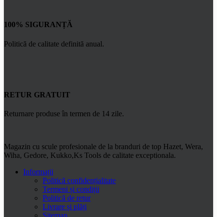
100% SIGURANȚĂ
Politică de calitate definită anual.
RETUR GRATUIT
Returnare produse în termen de 14 zile.
Magazin cu scule profesionale de la branduri de top Hazet, Wera,
Wiha, Gedore, Kukko,Ks Tools de calitate exceptionala.
Informații
Politică confidențialitate
Termeni și condiții
Politică de retur
Livrare și plăți
Sitemap