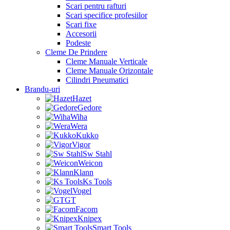
Scari pentru rafturi
Scari specifice profesiilor
Scari fixe
Accesorii
Podeste
Cleme De Prindere
Cleme Manuale Verticale
Cleme Manuale Orizontale
Cilindri Pneumatici
Brandu-uri
Hazet
Gedore
Wiha
Wera
Kukko
Vigor
Sw Stahl
Weicon
Klann
Ks Tools
Vogel
GT
Facom
Knipex
Smart Tools