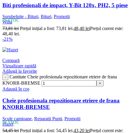
Biti profesionali de impact, Y-Bit 120x, PH2, 5 piese
Surubelnite - Bituri
,
Bituri
,
Promotii
IN STOC
Wiha
73,81
lei
Prețul inițial a fost: 73,81 lei.
48,40
lei
Prețul curent este:
48,40 lei.
-21%
Compară
Vizualizare rapidă
Adăugă la favorite
Cantitate Cheie profesionala repozitionare etriere de frana
KNORR-BREMSE
Adaugă în coș
Cheie profesionala repozitionare etriere de frana
KNORR-BREMSE
Scule camioane
,
Reparatii Punti
,
Promotii
IN STOC
Hazet
54,45
lei
Prețul inițial a fost: 54,45 lei.
43,20
lei
Prețul curent este: