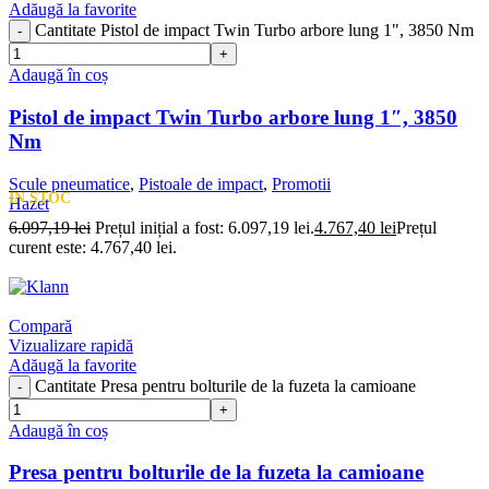
Adăugă la favorite
Cantitate Pistol de impact Twin Turbo arbore lung 1", 3850 Nm
Adaugă în coș
Pistol de impact Twin Turbo arbore lung 1″, 3850
Nm
Scule pneumatice
,
Pistoale de impact
,
Promotii
IN STOC
Hazet
6.097,19
lei
Prețul inițial a fost: 6.097,19 lei.
4.767,40
lei
Prețul
curent este: 4.767,40 lei.
Compară
Vizualizare rapidă
Adăugă la favorite
Cantitate Presa pentru bolturile de la fuzeta la camioane
Adaugă în coș
Presa pentru bolturile de la fuzeta la camioane