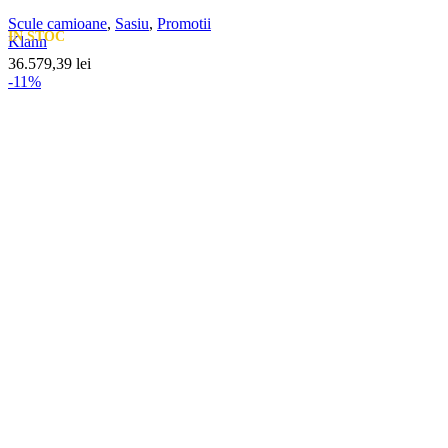
Scule camioane
,
Sasiu
,
Promotii
IN STOC
Klann
36.579,39
lei
-11%