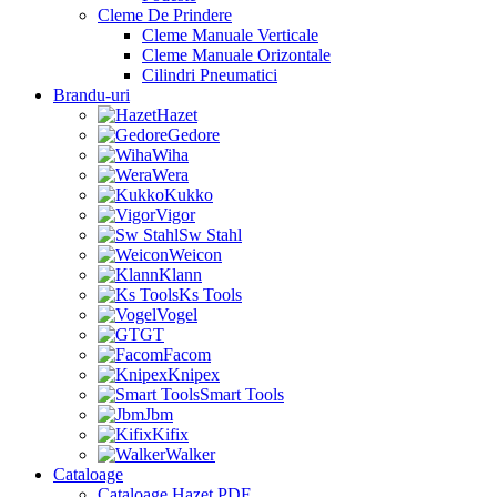
Cleme De Prindere
Cleme Manuale Verticale
Cleme Manuale Orizontale
Cilindri Pneumatici
Brandu-uri
Hazet
Gedore
Wiha
Wera
Kukko
Vigor
Sw Stahl
Weicon
Klann
Ks Tools
Vogel
GT
Facom
Knipex
Smart Tools
Jbm
Kifix
Walker
Cataloage
Cataloage Hazet PDF