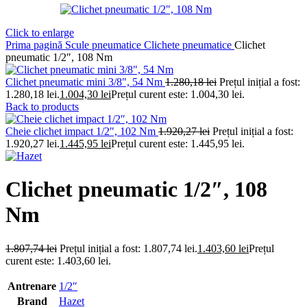
Click to enlarge
Prima pagină
Scule pneumatice
Clichete pneumatice
Clichet
pneumatic 1/2″, 108 Nm
Clichet pneumatic mini 3/8", 54 Nm
1.280,18
lei
Prețul inițial a fost:
1.280,18 lei.
1.004,30
lei
Prețul curent este: 1.004,30 lei.
Back to products
Cheie clichet impact 1/2″, 102 Nm
1.920,27
lei
Prețul inițial a fost:
1.920,27 lei.
1.445,95
lei
Prețul curent este: 1.445,95 lei.
Clichet pneumatic 1/2″, 108
Nm
1.807,74
lei
Prețul inițial a fost: 1.807,74 lei.
1.403,60
lei
Prețul
curent este: 1.403,60 lei.
Antrenare
1/2″
Brand
Hazet