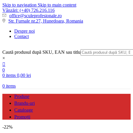
Skip to navigation
Skip to main content
Vânzări: (+40) 726.216.116
office@sculeprofesionale.ro
Str. Furnale nr.27, Hunedoara, Romania
Despre noi
Contact
Caută produsul după SKU, EAN sau titlu
×
0
0
items
0,00
lei
0
items
Produse
Brandu-uri
Cataloage
Promoții
-22%