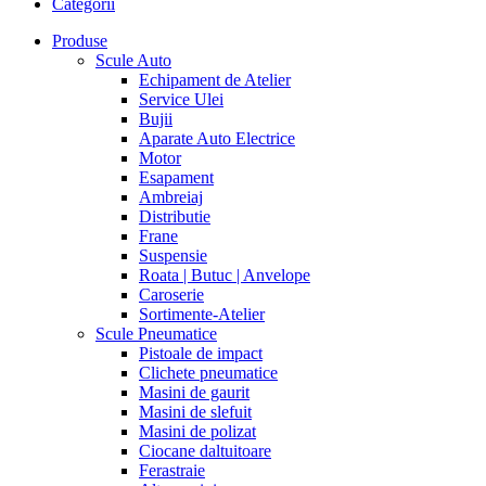
Categorii
Produse
Scule Auto
Echipament de Atelier
Service Ulei
Bujii
Aparate Auto Electrice
Motor
Esapament
Ambreiaj
Distributie
Frane
Suspensie
Roata | Butuc | Anvelope
Caroserie
Sortimente-Atelier
Scule Pneumatice
Pistoale de impact
Clichete pneumatice
Masini de gaurit
Masini de slefuit
Masini de polizat
Ciocane daltuitoare
Ferastraie