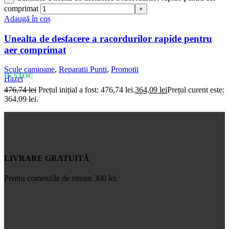
comprimat
Adaugă în coș
Unealta de desfacere a racordurilor rapide pentru
aer comprimat
Scule camioane
,
Reparatii Punti
,
Promotii
IN STOC
Hazet
476,74
lei
Prețul inițial a fost: 476,74 lei.
364,09
lei
Prețul curent este:
364,09 lei.
LIVRARE GRATUITĂ
Pentru comenzile de minim 300 lei.