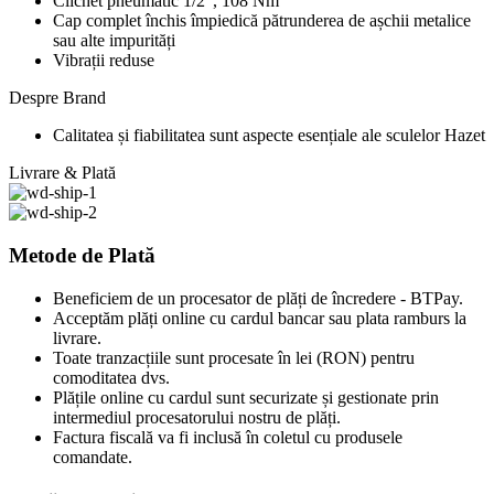
Clichet pneumatic 1/2″, 108 Nm
Cap complet închis împiedică pătrunderea de așchii metalice
sau alte impurități
Vibrații reduse
Despre Brand
Calitatea și fiabilitatea sunt aspecte esențiale ale sculelor Hazet
Livrare & Plată
Metode de Plată
Beneficiem de un procesator de plăți de încredere - BTPay.
Acceptăm plăți online cu cardul bancar sau plata ramburs la
livrare.
Toate tranzacțiile sunt procesate în lei (RON) pentru
comoditatea dvs.
Plățile online cu cardul sunt securizate și gestionate prin
intermediul procesatorului nostru de plăți.
Factura fiscală va fi inclusă în coletul cu produsele
comandate.