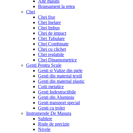
Alte masini
Bransament la retea
Chei
Chei fixe
Chei Inelare
Chei Imbus
Chei de impact
Chei Tubulare
Chei Combinate
Chei cu clichet
Chei reglabile
Chei Dinamometrice
Genti Pentru Scule
Genti si Valize din piele
Genti din material textil
Genti din material plastic
Cutii metalice
Genti Indestructibile
Genti din Aluminiu
Genti transport special
Genti cu troler
Instrumende De Masura
Sublere
Rigle de precizie
Nivele