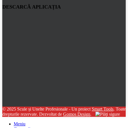
DESCARCĂ APLICAȚIA
© 2025 Scule și Unelte Profesionale - Un proiect
Smart Tools
. Toate
drepturile rezervate. Dezvoltat de
Gomos Design
.
Meniu