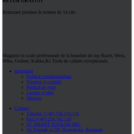
RETUR GRATUIT
Returnare produse în termen de 14 zile.
Magazin cu scule profesionale de la branduri de top Hazet, Wera,
Wiha, Gedore, Kukko,Ks Tools de calitate exceptionala.
Informații
Politică confidențialitate
Termeni și condiții
Politică de retur
Livrare și plăți
Sitemap
Contact
Vânzări: (+40) 726.216.116
Fax: (+40) 254.742.120
SC SMART TOOLS® SRL
Str. Furnale nr.2B, Hunedoara, Romania