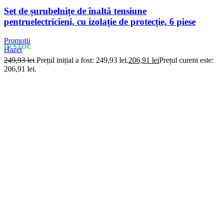
Set de șurubelnițe de înaltă tensiune
pentruelectricieni, cu izolație de protecție, 6 piese
Promotii
IN STOC
Hazet
249,93
lei
Prețul inițial a fost: 249,93 lei.
206,91
lei
Prețul curent este:
206,91 lei.