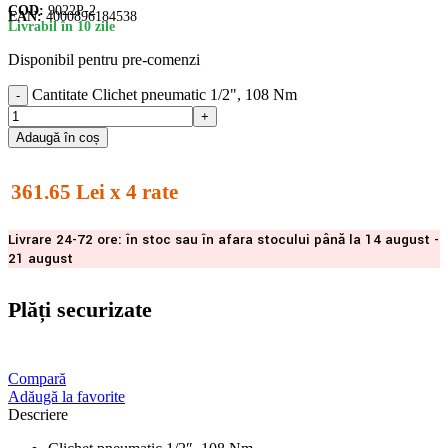
COD:
9022P-2
EAN:
4000896184538
Livrabil în 10 zile
Disponibil pentru pre-comenzi
Cantitate Clichet pneumatic 1/2", 108 Nm
Adaugă în coș
361.65 Lei x 4 rate
Livrare 24-72 ore: în stoc sau în afara stocului până la 14 august -
21 august
Plăți securizate
Compară
Adăugă la favorite
Descriere