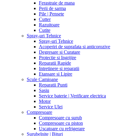
Ferastraie de mana
Perii de sarma
Pile | Pensete
Cutter
Razuitoare
Cutite
Spray-uri Tehnice
Spray-uri Tehnice
Acoperiri de suprafata si anticorozive
Degresare si Curatare
Protectie si Ingrijire
Reparatii Rapide
Intretinere si reparatii
Etansare si Lipire
Scule Camioane
Reparatii Punti
Sasiu
Service baterie | Verificare electrica
Motor
Service Ulei
Compresoare
Compresoare cu surub
Compresoare cu piston
Uscatoare cu refrigerare
Surubelnite | Bituri