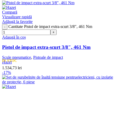
Compară
Vizualizare rapidă
Adăugă la favorite
Cantitate Pistol de impact extra-scurt 3/8", 461 Nm
Adaugă în coș
Pistol de impact extra-scurt 3/8″, 461 Nm
Scule pneumatice
,
Pistoale de impact
IN STOC
Hazet
1.534,73
lei
-17%