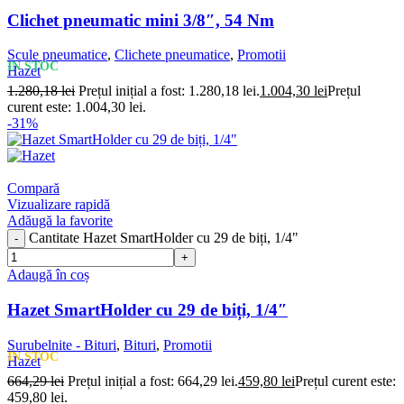
Clichet pneumatic mini 3/8″, 54 Nm
Scule pneumatice
,
Clichete pneumatice
,
Promotii
IN STOC
Hazet
1.280,18
lei
Prețul inițial a fost: 1.280,18 lei.
1.004,30
lei
Prețul
curent este: 1.004,30 lei.
-31%
Compară
Vizualizare rapidă
Adăugă la favorite
Cantitate Hazet SmartHolder cu 29 de biți, 1/4"
Adaugă în coș
Hazet SmartHolder cu 29 de biți, 1/4″
Surubelnite - Bituri
,
Bituri
,
Promotii
IN STOC
Hazet
664,29
lei
Prețul inițial a fost: 664,29 lei.
459,80
lei
Prețul curent este:
459,80 lei.