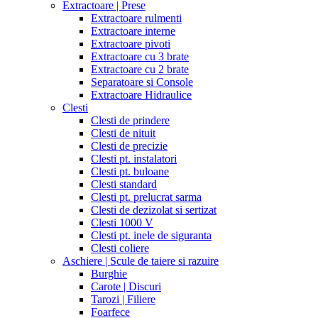
Extractoare | Prese
Extractoare rulmenti
Extractoare interne
Extractoare pivoti
Extractoare cu 3 brate
Extractoare cu 2 brate
Separatoare si Console
Extractoare Hidraulice
Clesti
Clesti de prindere
Clesti de nituit
Clesti de precizie
Clesti pt. instalatori
Clesti pt. buloane
Clesti standard
Clesti pt. prelucrat sarma
Clesti de dezizolat si sertizat
Clesti 1000 V
Clesti pt. inele de siguranta
Clesti coliere
Aschiere | Scule de taiere si razuire
Burghie
Carote | Discuri
Tarozi | Filiere
Foarfece