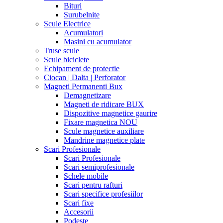
Bituri
Surubelnite
Scule Electrice
Acumulatori
Masini cu acumulator
Truse scule
Scule biciclete
Echipament de protectie
Ciocan | Dalta | Perforator
Magneti Permanenti Bux
Demagnetizare
Magneti de ridicare BUX
Dispozitive magnetice gaurire
Fixare magnetica NOU
Scule magnetice auxiliare
Mandrine magnetice plate
Scari Profesionale
Scari Profesionale
Scari semiprofesionale
Schele mobile
Scari pentru rafturi
Scari specifice profesiilor
Scari fixe
Accesorii
Podeste