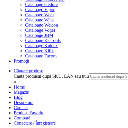
Cataloage Gedore
Cataloage Vigor
Cataloage Wera
Cataloage Wiha
Cataloage Weicon
Cataloage Vogel
Cataloage JBM
Cataloage Ks Tools
Cataloage Knipex
Cataloage Kifix
Cataloage Facom
Promoții
Căutare produse
Caută produsul după SKU, EAN sau titlu
×
Home
Magazin
Blog
Despre noi
Contact
Produse Favorite
Compară
Conectare / Înregistrare