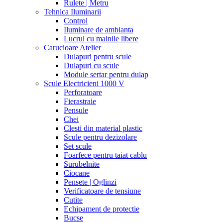
Rulete | Metru
Tehnica Iluminarii
Control
Iluminare de ambianta
Lucrul cu mainile libere
Carucioare Atelier
Dulapuri pentru scule
Dulapuri cu scule
Module sertar pentru dulap
Scule Electricieni 1000 V
Perforatoare
Fierastraie
Pensule
Chei
Clesti din material plastic
Scule pentru dezizolare
Set scule
Foarfece pentru taiat cablu
Surubelnite
Ciocane
Pensete | Oglinzi
Verificatoare de tensiune
Cutite
Echipament de protectie
Bucse