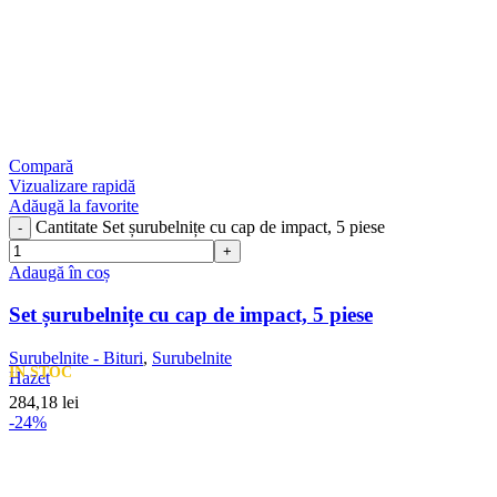
Compară
Vizualizare rapidă
Adăugă la favorite
Cantitate Set șurubelnițe cu cap de impact, 5 piese
Adaugă în coș
Set șurubelnițe cu cap de impact, 5 piese
Surubelnite - Bituri
,
Surubelnite
IN STOC
Hazet
284,18
lei
-24%