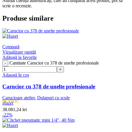
Numai clienții autentificați, care au cumpărat acest produs, pot să
scrie o recenzie.
Produse similare
Compară
Vizualizare rapidă
Adăugă la favorite
Cantitate Carucior cu 378 de unelte profesionale
Adaugă în coș
Carucior cu 378 de unelte profesionale
Carucioare atelier
,
Dulapuri cu scule
IN STOC
Hazet
38.081,24
lei
-22%