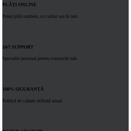
PLĂȚI ONLINE
Puteți plăti ramburs, cu cardul sau în rate.
24/7 SUPPORT
Specialist personal pentru comenzile tale.
100% SIGURANȚĂ
Politică de calitate definită anual.