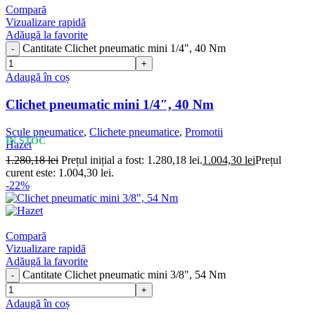
Compară
Vizualizare rapidă
Adăugă la favorite
Cantitate Clichet pneumatic mini 1/4", 40 Nm
Adaugă în coș
Clichet pneumatic mini 1/4″, 40 Nm
Scule pneumatice
,
Clichete pneumatice
,
Promotii
IN STOC
Hazet
1.280,18
lei
Prețul inițial a fost: 1.280,18 lei.
1.004,30
lei
Prețul
curent este: 1.004,30 lei.
-22%
Compară
Vizualizare rapidă
Adăugă la favorite
Cantitate Clichet pneumatic mini 3/8", 54 Nm
Adaugă în coș